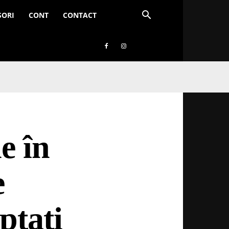
SORI
CONT
CONTACT
e în
e
eptați