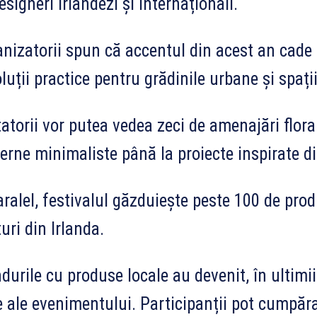
esigneri irlandezi și internaționali.
nizatorii spun că accentul din acest an cade p
oluții practice pentru grădinile urbane și spații
tatorii vor putea vedea zeci de amenajări floral
rne minimaliste până la proiecte inspirate di
aralel, festivalul găzduiește peste 100 de pro
uri din Irlanda.
durile cu produse locale au devenit, în ultimi
 ale evenimentului. Participanții pot cumpăra