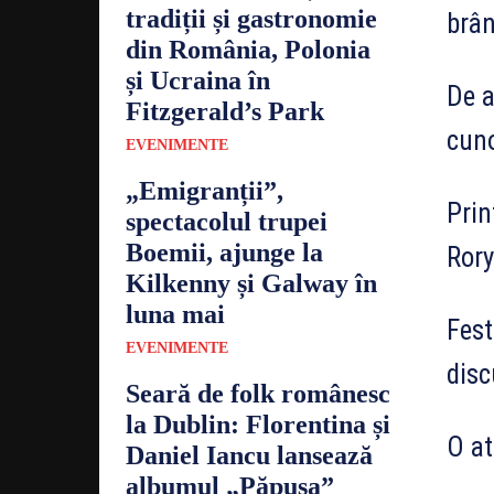
tradiții și gastronomie
brân
din România, Polonia
și Ucraina în
De a
Fitzgerald’s Park
cuno
EVENIMENTE
„Emigranții”,
Prin
spectacolul trupei
Boemii, ajunge la
Rory
Kilkenny și Galway în
luna mai
Fest
EVENIMENTE
disc
Seară de folk românesc
la Dublin: Florentina și
O at
Daniel Iancu lansează
albumul „Păpușa”