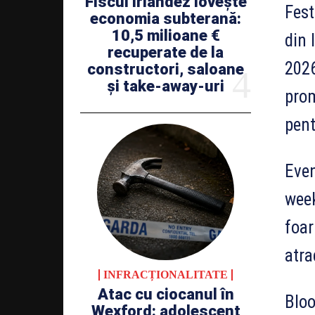
Fiscul irlandez lovește
Fest
economia subterană:
10,5 milioane €
din 
recuperate de la
2026
constructori, saloane
și take-away-uri
prom
pent
Even
week
foar
atra
INFRACȚIONALITATE
Atac cu ciocanul în
Bloo
Wexford: adolescent