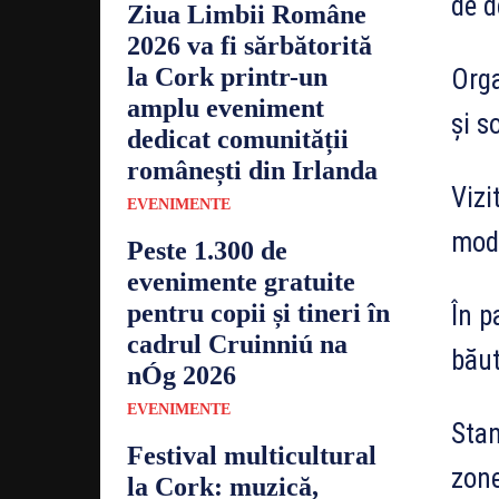
de d
Ziua Limbii Române
2026 va fi sărbătorită
la Cork printr-un
Orga
amplu eveniment
și s
dedicat comunității
românești din Irlanda
Vizi
EVENIMENTE
mode
Peste 1.300 de
evenimente gratuite
pentru copii și tineri în
În p
cadrul Cruinniú na
băut
nÓg 2026
EVENIMENTE
Stan
Festival multicultural
zone
la Cork: muzică,