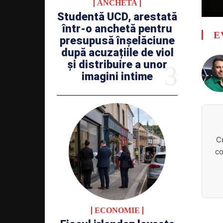
ANCHETA
Studentă UCD, arestată
într-o anchetă pentru
E
presupusă înșelăciune
după acuzațiile de viol
și distribuire a unor
imagini intime
C
co
ECONOMIE