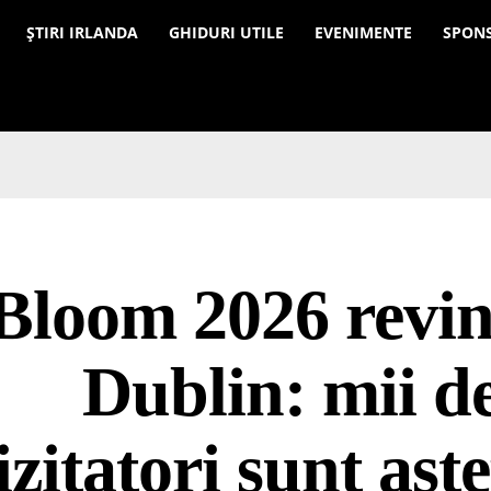
a
ȘTIRI IRLANDA
GHIDURI UTILE
EVENIMENTE
SPON
Bloom 2026 revin
Dublin: mii d
izitatori sunt așt