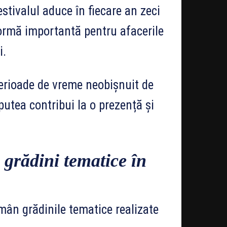
estivalul aduce în fiecare an zeci
formă importantă pentru afacerile
i.
perioade de vreme neobișnuit de
putea contribui la o prezență și
i grădini tematice în
mân grădinile tematice realizate