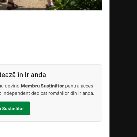
Acțiune
ează în Irlanda
sau devino
Membru Susținător
pentru acces
tic independent dedicat românilor din Irlanda.
 Susținător