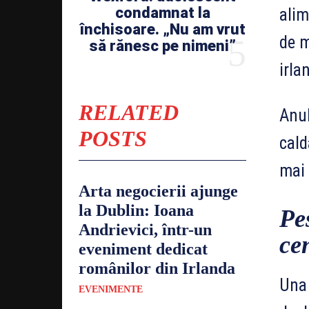
condamnat la
alim
închisoare. „Nu am vrut
de m
să rănesc pe nimeni”
irla
RELATED
Anul
POSTS
cald
mai 
Arta negocierii ajunge
la Dublin: Ioana
Pe
Andrievici, într-un
cen
eveniment dedicat
românilor din Irlanda
Una 
EVENIMENTE