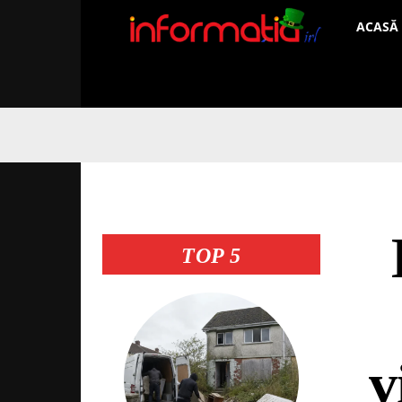
Informați
ACASĂ
IRL
TOP 5
v