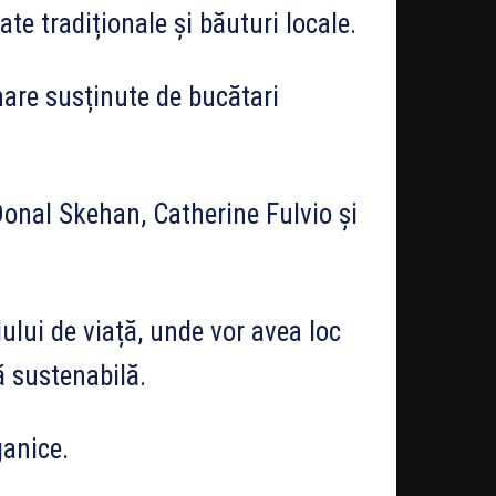
ate tradiționale și băuturi locale.
are susținute de bucătari
onal Skehan, Catherine Fulvio și
lului de viață, unde vor avea loc
ă sustenabilă.
ganice.