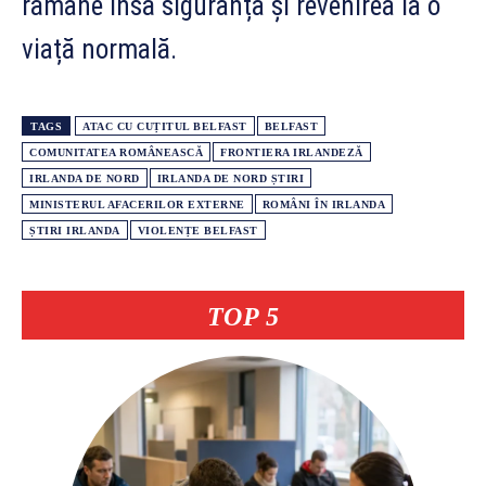
rămâne însă siguranța și revenirea la o
viață normală.
TAGS
ATAC CU CUȚITUL BELFAST
BELFAST
COMUNITATEA ROMÂNEASCĂ
FRONTIERA IRLANDEZĂ
IRLANDA DE NORD
IRLANDA DE NORD ȘTIRI
MINISTERUL AFACERILOR EXTERNE
ROMÂNI ÎN IRLANDA
ȘTIRI IRLANDA
VIOLENȚE BELFAST
TOP 5